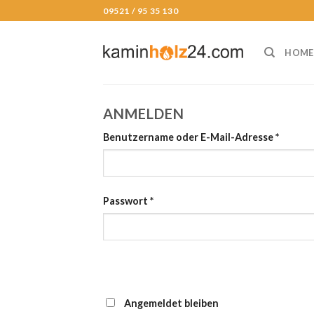
Skip
09521 / 95 35 130
to
content
HOME
ANMELDEN
Benutzername oder E-Mail-Adresse
*
Passwort
*
Angemeldet bleiben