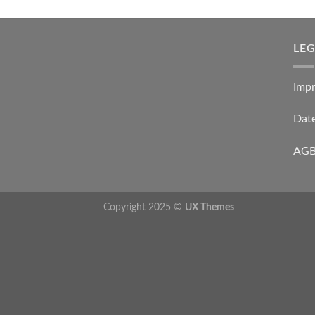
LE
Imp
Dat
AG
Copyright 2025 ©
UX Themes