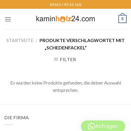
Skip
09521 / 95 35 130
to
content
0
STARTSEITE
/
PRODUKTE VERSCHLAGWORTET MIT
„SCHEDENFACKEL“
FILTER
Es wurden keine Produkte gefunden, die deiner Auswahl
entsprechen.
DIE FIRMA
Anfragen